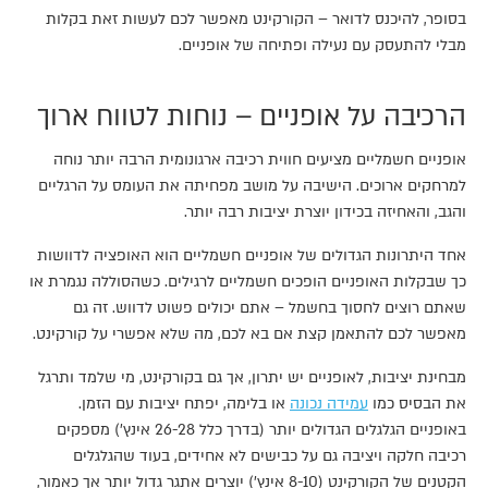
בסופר, להיכנס לדואר – הקורקינט מאפשר לכם לעשות זאת בקלות
מבלי להתעסק עם נעילה ופתיחה של אופניים.
הרכיבה על אופניים – נוחות לטווח ארוך
אופניים חשמליים מציעים חווית רכיבה ארגונומית הרבה יותר נוחה
למרחקים ארוכים. הישיבה על מושב מפחיתה את העומס על הרגליים
והגב, והאחיזה בכידון יוצרת יציבות רבה יותר.
אחד היתרונות הגדולים של אופניים חשמליים הוא האופציה לדוושות
כך שבקלות האופניים הופכים חשמליים לרגילים. כשהסוללה נגמרת או
שאתם רוצים לחסוך בחשמל – אתם יכולים פשוט לדווש. זה גם
מאפשר לכם להתאמן קצת אם בא לכם, מה שלא אפשרי על קורקינט.
מבחינת יציבות, לאופניים יש יתרון, אך גם בקורקינט, מי שלמד ותרגל
את הבסיס כמו
עמידה נכונה
או בלימה, יפתח יציבות עם הזמן.
באופניים הגלגלים הגדולים יותר (בדרך כלל 26-28 אינץ') מספקים
רכיבה חלקה ויציבה גם על כבישים לא אחידים, בעוד שהגלגלים
הקטנים של הקורקינט (8-10 אינץ') יוצרים אתגר גדול יותר אך כאמור,