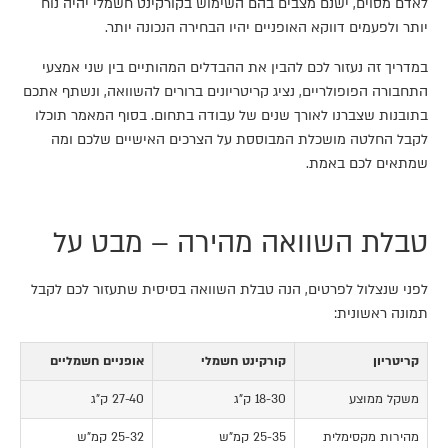
לאדם מסוים, ישנם מצבים בהם השימוש בקורקינט חשמלי יהיה נוח
יותר ולפעמים דווקא האופניים יהיו הבחירה הנכונה יותר.
במדריך זה נעזור לכם להבין את ההבדלים המהותיים בין שני אמצעי
התחבורה הפופולריים, נציג קריטריונים ברורים להשוואה, ונשתף אתכם
בתובנות שצברנו לאורך שנים של עבודה בתחום. בסוף המאמר תוכלו
לקבל החלטה מושכלת המבוססת על הצרכים האישיים שלכם ומה
שמתאים לכם באמת.
טבלת השוואה מהירה – מבט על
לפני שנצלול לפרטים, הנה טבלת השוואה בסיסית שתעזור לכם לקבל
תמונה ראשונית:
קריטריון
קורקינט חשמלי
אופניים חשמליים
משקל ממוצע
18-30 ק"ג
27-40 ק"ג
מהירות מקסימלית
25-35 קמ"ש
25-32 קמ"ש