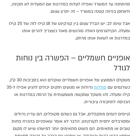
מהתחנה עד המשרד ואפילו לעלות במדרגות אם המעלית לא תקינה,
ולאחסן בפינה קטנה במשרד – זה יתרון עצום.
אבל שימו לב: יש הבדל עצום בין קורקינט של 18 קילו לזה של 25 קילו
ומעלה. הקילוגרמים האלה מורגשים מאוד כשצריך להרים אותו
במדרגות או לשאת אותו מרחק.
אופניים חשמליים – הפשרה בין נוחות
לגודל
משקלם הממוצע של אופניים חשמליים שוקלים הוא בסביבות 30 ק"ג,
כשדגמים עם
סוללות
גדולות או מנועים חזקים יכולים להגיע אפילו ל-35
קילו ומעלה. זהו משקל שמקשה משמעותית על הרמה במדרגות או
הכניסה לתחבורה ציבורית.
קיימים דגמים מתקפלים, אבל גם כשהם מקופלים, הם עדיין גדולים
ומסורבלים יחסית לקורקינט. הדבר לא אומר שאופניים בהכרח פחות
טובים או מתאימים. הם פשוט מתאימים יותר למישהו שיש לו מקום
אחסון קבוע בבית ובעבודה, או שמגיע עם הרכב עד נקודה מסוימת