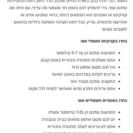
כאמור, הכל תלוי בכם, באורח החיים שלכם, סדר היום, רמת ההתניידות
שלכם ועוד. כדי להמליץ לכם באופן חד משמעי מה עדיף, וגם איזה סוג
קורקינט או אופניים הוא המתאים ביותר, כדאי שתגיעו אלינו או
תתייעצו טלפונית. עדיין, נוכל לתת הערכה והמלצה כלליות בהתאם
למצבים שונים:
בחרו בקורקינט חשמלי אם:
הנסיעות שלכם הן עד 5-7 קילומטר
אתם משלבים תחבורה ציבורית באופן קבוע
אין לכם מקום אחסון גדול
צריכים לעלות במדרגות באופן יומיומי
התקציב שלכם מוגבל יותר
אתם צריכים פתרון גמיש שאפשר לקחת לכל מקום
בחרו באופניים חשמליים אם:
הנסיעות שלכם הן 7-15 קילומטר ומעלה
יש לכם מקום אחסון מתאים בבית ובעבודה
אתם לא צריכים לשלב תחבורה ציבורית