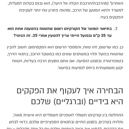
האחרון" (מהרכבת/הרכבת הקלה אל היעד), הוא נכנס בקלות למעלית,
למשרד ולתא המטען של הרכב, ומהווה פתרון נוח יותר לעקיפת
הפקקים בעיר.
בתיאור המוצר של הקורקינט רשום שהטווח בהטענה אחת הוא
עד 35 ק"מ ובפועל הייתי צריך להטעין אחרי 25. זה הגיוני?
כן. כמו שרשום, זהו טווח, והמספר הרשום הוא המקסימום. חשוב להבין
שהטווח בפועל תלוי במשתנים שונים כמו במשקל הרוכב, בתנאי הדרך,
בטמפרטורה ובסגנון הנסיעה. אם אתם נוסעים הרבה בעליות, הטווח
יקטן משמעותית ביחס לנסיעות במישור.
הבחירה איך לעקוף את הפקקים
היא בידיים (וברגליים) שלכם
ההחלטה בין קורקינט חשמלי לאופניים חשמליים היא אישית מאוד,
ותלויה בצרכים, בסגנון החיים ובתנאים הספציפיים שלכם. כדאי לבחון
את הדברים, לדמיין איך יראה היומיום שלכם עם כל אחד מהכלים – עם