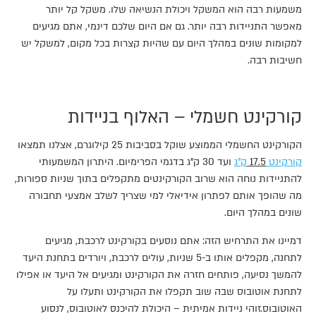
משמעות רבה הוא המשקל ויכולת הנשיאה שלו. משקל קל יותר
מאפשר התניידות רבה יותר. גם אם היום שלכם דינמי, אתם מגיעים
למקומות שונים במהלך היום עם שהיות קצרות בכל מקום, למשקל יש
חשיבות רבה.
קורקינט חשמלי – האלוף בניידות
הקורקינט החשמלי הממוצע שוקל בסביבות 25 קילוגרם, אצלנו תמצאו
קורקינט
17.5
ק"ג
ועד 30 ק"ג בדגמי הפרימיום. היתרון המשמעותי
להתניידות נוחה הוא שרוב הקורקינטים מתקפלים בתוך שניות ספורות,
מה שהופך אותם לפתרון אידיאלי למי שצריך לשלב אמצעי תחבורה
שונים במהלך היום.
דמיינו את התרחיש הזה: אתם נוסעים בקורקינט לרכבת, מגיעים
לתחנה, מקפלים אותו ב-5 שניות, עולים לרכבת, ויורדים בתחנת היעד
להמשך נסיעה, פותחים חזרה את הקורקינט ומגיעים אל היעד או אפילו
לתחנת אוטובוס שבה שוב תקפלו את הקורקינט ותעלו על
האוטובוס.זוהי ניידות אמיתית – היכולת להיכנס לאוטובוס, לנסוע