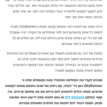
איזה מהם הזרימה והתנועה יהיו קלות וטבעיות יותר. שני הכלים יעזרו
לכם לעקוף פקקים ולהתנייד בעיר בקלות רבה יותר, אך אחד מהם
כנראה יעשה זאת טוב יותר.
כדאי מאוד גם לנסות לפני שאתם קונים. אצלנו בCityRunner תוכלו
לנסות כל אחת מהאפשרויות לפני שתחליטו על הקניה. זכרו ששבכל
סוג של כלי יש דגמים שונים שיש ביניהם הבדלים. אנו נמליץ גם על
הדגם המתאים ביותר עבורכם.
בסופו של דבר, גם קורקינט חשמלי וגם אופניים חשמליים הם פתרונות
נהדרים שיכולים לחסוך לכם כסף וזמן בהשוואה לרכב פרטי או
לתחבורה ציבורית. הבחירה הנכונה תהפוך את הנסיעה היומיומית
שלכם לחוויה מהנה במקום למטרד.
מוכנים לקבל את ההחלטה הנכונה? צוות המומחים שלנו ב-
CityRunner כאן כדי לעזור. עם ניסיון של שנים בתחום ומאות לקוחות
מרוצים, אנחנו יכולים להתאים לכם בדיוק את מה שאתם צריכים. צרו
קשר בטלפון
077-9614243
או בואו לחנות שלנו לייעוץ אישי ונסיעת
מבחן. נשמח לעזור לכם למצוא את הפתרון המושלם עבורכם