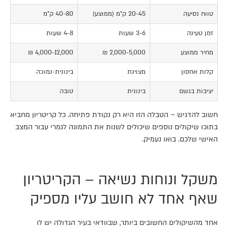
טווח נסיעה
20-45 ק"מ (ממוצע)
40-80 ק"מ
זמן טעינה
3-6 שעות
4-8 שעות
מחיר ממוצע
2,000-5,000 ₪
4,000-12,000 ₪
קלות אחסון
מצוינת
בינונית-נמוכה
יציבות בגשם
בינונית
טובה
חשוב להדגיש – הטבלה הזו היא רק נקודת פתיחה. כל קריטריון מחביא
בתוכו שיקולים נוספים שיכולים לשנות את התמונה לגמרי עבור המצב
האישי שלכם. בואו נעמיק.
משקל ונוחות נשיאה – הקריטריון
שאף אחד לא חושב עליו מספיק
אחד מהשיקולים החשובים ביותר, שבוודאי בעיר הגדולה יש לו