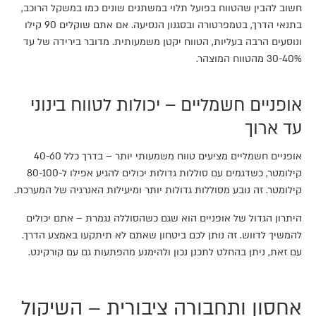
חשוב להבין שהטווח בפועל תלוי במשתנים שונים כמו במשקל הרוכב,
בתנאי הדרך, בטמפרטורה ובסגנון הנסיעה. אם אתם שוקלים 90 קילו
ונוסעים הרבה בעליות, הטווח יקטן משמעותית. מדובר בירידה של עד
30-40% מהטווח המוצהר.
אופניים חשמליים – יכולות לטווח בינוני
עד ארוך
אופניים חשמליים מציעים טווח משמעותי יותר – בדרך כלל 40-60
קילומטר, כשדגמים עם סוללות גדולות יכולים להגיע אפילו ל-80-100
קילומטר. זה נובע מסוללות גדולות יותר ומיעילות האנרגיה של המערכת.
היתרון הגדול של אופניים הוא שגם כשהסוללה נגמרת – אתם יכולים
להמשיך לדווש. זה נותן לכם ביטחון שאתם לא תיתקעו באמצע הדרך.
עם זאת, ניתן בהחלט לתכנן נכון ולהימנע מהפתעות גם עם קורקינט.
אחסון ותחבורה ציבורית – השיקול