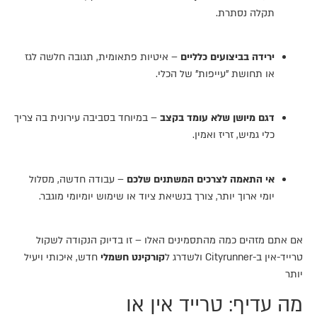
תקלה נסתרת.
ירידה בביצועים כלליים
– איטיות פתאומית, תגובה חלשה לגז
או תחושת "עייפות" של הכלי.
דגם מיושן שלא עומד בקצב
– במיוחד בסביבה עירונית בה צריך
כלי גמיש, זריז ואמין.
אי התאמה לצרכים המשתנים שלכם
– עבודה חדשה, מסלול
יומי ארוך יותר, צורך בנשיאת ציוד או שימוש יומיומי מוגבר.
אם אתם מזהים כמה מהתסמינים האלו – זו בדיוק הנקודה לשקול
טרייד-אין ב-Cityrunner ולשדרג ל
קורקינט חשמלי
חדש, איכותי ויעיל
יותר
מה עדיף: טרייד אין או