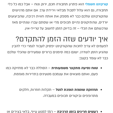
קורקינט חשמלי
הוא פתרון תחבורה חכם, ירוק ונוח – אבל כמו כל כלי
תחבורה, גם הוא עלול לסבול מבלאי וירידת ערך. אם אתם מרגישים
שהקורקינט שלכם כבר לא מספק את אותה חווית רכיבה, שהביצועים
יורדים, שהתיקונים נהיים תכופים מדי או שסתם עברו שנתיים מאז
שרכשתם את הכלי – זה בדיוק הזמן לחשוב על טרייד-אין.
איך יודעים שזה הזמן להתקדם?​
לפעמים לא צריך לחכות שהקורקינט יפסיק לעבוד לגמרי כדי להבין
שהגיע הזמן לשדרג. ישנם כמה סימנים ברורים שמעידים שהכלי שלכם
כבר לא עומד בקצב:
טווח נסיעה מתקצר משמעותית
– הסוללה כבר לא מחזיקה כמו
פעם, ואתם מוצאים את עצמכם מטעינים בתדירות מוגזמת.
תחזוקה שוטפת הופכת לנטל
– תקלות חוזרות, חלקים
מתרופפים וביקורים תכופים במעבדה.
רעשים חריגים בזמן הרכיבה
– רמז למנוע עייף, בלאי בצירים או