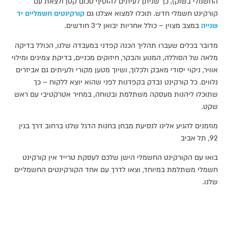
החשמלי בשוק), כך שניתן לעיתים להוסיף סכום קטן ולצאת עם
קורקינט חשמלי חדש. תוכלו למצוא אצלנו גם
קורקינטים חשמליים יד
שנייה
במצב מצוין – כולל אחריות יבואן ל־3 חודשים.
מדובר בכלים שעברו תהליך הכנה קפדני במעבדה שלנו, הכולל בדיקה
מלאה של הסוללה, המנוע והבקר, חיזוקים מכניים, בדיקת צמיגים ומילוי
אוויר, ניקוי יסודי מאבק ולכלוך, ושיוך מטען מקורי ולעיתים גם אביזרים
נלווים. כל קורקינט נבדק בקפדנות לפני שהוא יוצא ללקוח – כך
שתוכלו ליהנות מעסקה משתלמת ובטוחה, במחיר אטרקטיבי עם ראש
שקט.
מוזמנים להגיע אלינו לנסיעת מבחן בחנות הדגל שלנו ברחוב דרך בגין
92, תל אביב
בואו עם הקורקינט החשמלי הישן שלכם לעסקת טרייד אין קורקינט
חשמלי משתלמת במיוחד, וצאו לדרך עם אחד הקורקינטים החשמליים
שלנו.