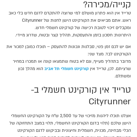
קנייה/מכירה?​
טרייד אין הוא פתרון מושלם למי שרוצה להתקדם לדגם חדש בלי כאב
ראש. אתם מביאים את הקורקינט הישן לחנות של Cityrunner
ומקבלים זיכוי לטובת רכישה של קורקינט חשמלי חדש.
היתרונות: חסכון בזמן והתעסקות, תהליך קצר ובטוח, שדרוג מיידי.
אם יש לכם זמן פנוי, סבלנות ונכונות להתעסק – תוכלו כמובן למכור את
הקורקינט לבד. מצד שני:
מדובר בתהליך מעייף, וגם לא בטוח שתמצאו קונה או תמכרו במחיר
שרציתם. לכן, טרייד אין
קורקינט חשמלי תל אביב
הוא מהלך נכון
ומשתלם.
טרייד אין קורקינט חשמלי ב-
Cityrunner
אצלנו תוכלו ליהנות מזיכוי של עד 2,500 ש"ח על הקורקינט החשמלי
הישן שלכם (תלוי בדגם הקורקינט החשמלי, תלוי במצב התחזוקה של
הכלי מבחינה, מכנית, חשמלית וחיצונית ובביקוש לדגם הקורקינט