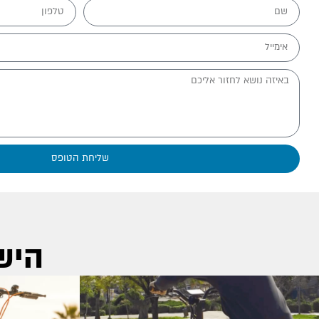
שליחת הטופס
היש