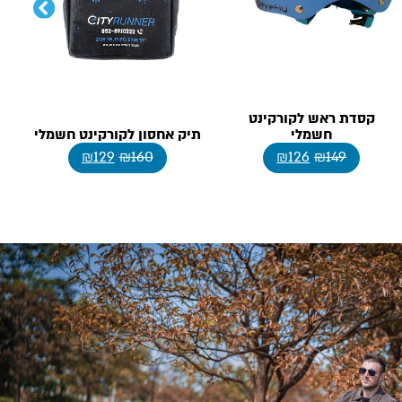
קסדת ראש לקורקינט
חשמלי
תיק אחסון לקורקינט חשמלי
₪
129
₪
160
₪
126
₪
149