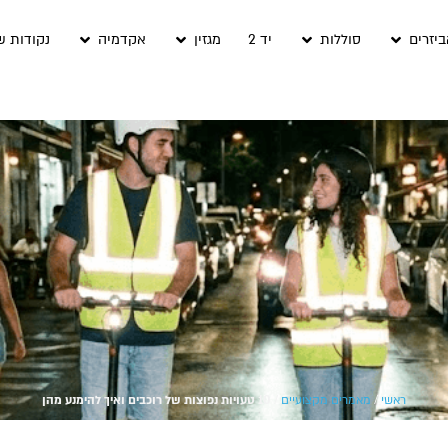
יזרים
סוללות
יד 2
מגזין
אקדמיה
נקודות ש
ראשי
/
מאמרים מקצועיים
/
10 טעויות נפוצות של רוכבים ואיך להימנע מהן