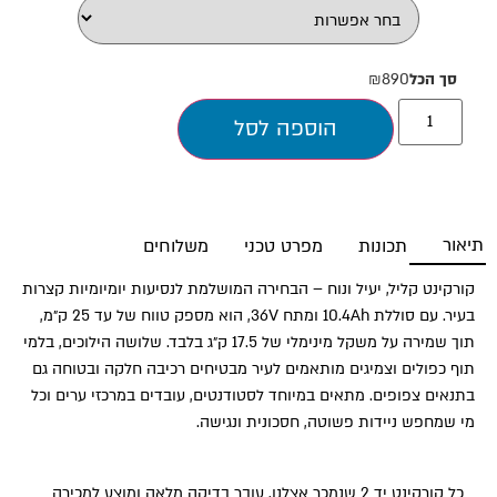
סך הכל
₪890
הוספה לסל
תיאור
תכונות
מפרט טכני
משלוחים
קורקינט קליל, יעיל ונוח – הבחירה המושלמת לנסיעות יומיומיות קצרות
בעיר. עם סוללת 10.4Ah ומתח 36V, הוא מספק טווח של עד 25 ק״מ,
תוך שמירה על משקל מינימלי של 17.5 ק״ג בלבד. שלושה הילוכים, בלמי
תוף כפולים וצמיגים מותאמים לעיר מבטיחים רכיבה חלקה ובטוחה גם
בתנאים צפופים. מתאים במיוחד לסטודנטים, עובדים במרכזי ערים וכל
מי שמחפש ניידות פשוטה, חסכונית ונגישה.
כל קורקינט יד 2 שנמכר אצלנו, עובר בדיקה מלאה ומוצע למכירה