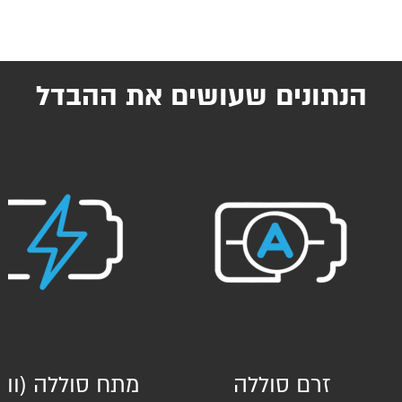
הנתונים שעושים את ההבדל
זרם סוללה
מתח סוללה (וול