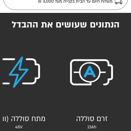
משלוח חינם עד הבית בקנייה מעל 3,000 ₪
הנתונים שעושים את ההבדל
זרם סוללה
מתח סוללה (וול
48V
13Ah