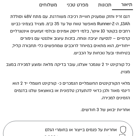
תיאור
תכונות
מפרט טכני
משלוחים
דגם זריז וחזק שמעניק חוויית רכיבה משודרגת. עם מתח 48V וסוללת
13Ah, ה-Runner-Z מאפשר טווח של עד 35 ק״מ. מצויד בצמיגי כביש
רחבים בקוטר 10 אינץ’, בלמי דיסק אמינים ובולמי זעזועים אינטגרליים
קדמיים – לנסיעה יציבה ונוחה. בזכות עיצוב אלגנטי עם גימורים
ייחודיים, הוא מתאים במיוחד לרוכבים שמחפשים כלי תחבורה קליל,
בטיחותי ובעל נוכחות על הכביש.
כל קורקינט יד 2 שנמכר אצלנו, עובר בדיקה מלאה ומוצע למכירה במצב
מצוין.
מלאי הקורקינטים החשמליים הנמכרים כ- קורקינט חשמלי יד 2 הוא
דינמי מאוד ולכן כדאי להתעדכן טלפונית או בוואצאפ שלנו בדגמים
הזמינים למכירה.
אחריות יבואן של 3 חודשים.
אחריות על פגמים בייצור או בחומרי הגלם