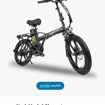
₪
4,090
₪
4,700