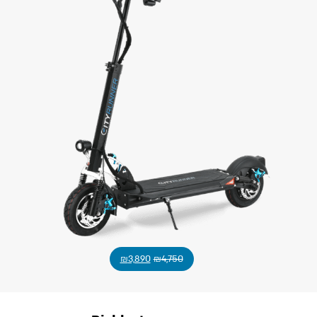
₪
3,890
₪
4,750