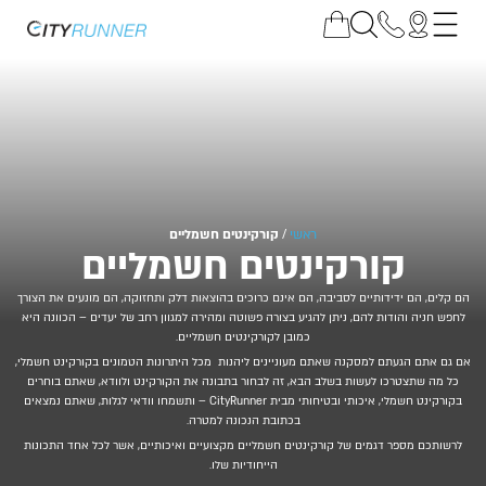
ראשי
/
קורקינטים חשמליים
קורקינטים חשמליים
הם קלים, הם ידידותיים לסביבה, הם אינם כרוכים בהוצאות דלק ותחזוקה, הם מונעים את הצורך
לחפש חניה והודות להם, ניתן להגיע בצורה פשוטה ומהירה למגוון רחב של יעדים – הכוונה היא
כמובן לקורקינטים חשמליים.
אם גם אתם הגעתם למסקנה שאתם מעוניינים ליהנות מכל היתרונות הטמונים בקורקינט חשמלי,
כל מה שתצטרכו לעשות בשלב הבא, זה לבחור בתבונה את הקורקינט ולוודא, שאתם בוחרים
בקורקינט חשמלי, איכותי ובטיחותי מבית CityRunner – ותשמחו וודאי לגלות, שאתם נמצאים
בכתובת הנכונה למטרה.
לרשותכם מספר דגמים של קורקינטים חשמליים מקצועיים ואיכותיים, אשר לכל אחד התכונות
הייחודיות שלו.