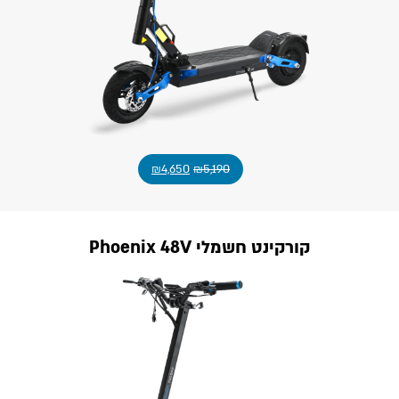
₪
4,650
₪
5,190
קורקינט חשמלי Phoenix 48V