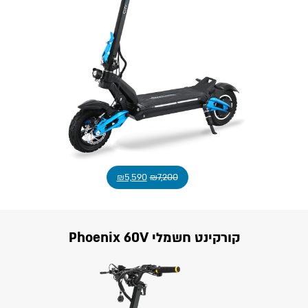
₪
5,590
₪
7,200
קורקינט חשמלי Phoenix 60V